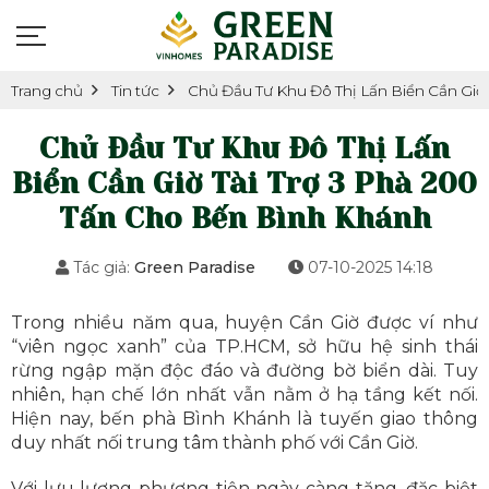
Trang chủ
Tin tức
Chủ Đầu Tư Khu Đô Thị Lấn Biển Cần Giờ
Chủ Đầu Tư Khu Đô Thị Lấn
Biển Cần Giờ Tài Trợ 3 Phà 200
Tấn Cho Bến Bình Khánh
Tác giả:
Green Paradise
07-10-2025 14:18
Trong nhiều năm qua, huyện Cần Giờ được ví như
“viên ngọc xanh” của TP.HCM, sở hữu hệ sinh thái
rừng ngập mặn độc đáo và đường bờ biển dài. Tuy
nhiên, hạn chế lớn nhất vẫn nằm ở hạ tầng kết nối.
Hiện nay, bến phà Bình Khánh là tuyến giao thông
duy nhất nối trung tâm thành phố với Cần Giờ.
Với lưu lượng phương tiện ngày càng tăng, đặc biệt