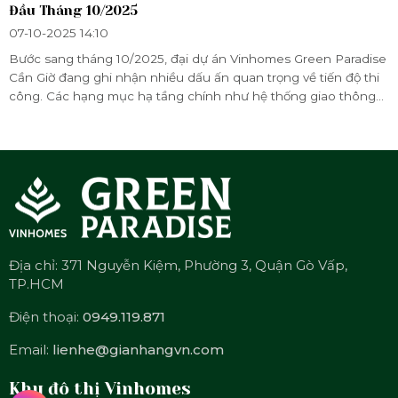
Đầu Tháng 10/2025
07-10-2025 14:10
Bước sang tháng 10/2025, đại dự án Vinhomes Green Paradise
Cần Giờ đang ghi nhận nhiều dấu ấn quan trọng về tiến độ thi
công. Các hạng mục hạ tầng chính như hệ thống giao thông
nội khu, cảnh quan công viên ven biển và một số khu nhà ở
đầu tiên đã được triển khai đồng loạt, đảm bảo theo kế hoạch.
Địa chỉ: 371 Nguyễn Kiệm, Phường 3, Quận Gò Vấp,
TP.HCM
Điện thoại:
0949.119.871
Email:
lienhe@gianhangvn.com
Khu đô thị Vinhomes