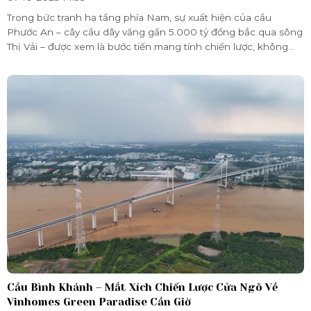
Trong bức tranh hạ tầng phía Nam, sự xuất hiện của cầu
Phước An – cây cầu dây văng gần 5.000 tỷ đồng bắc qua sông
Thị Vải – được xem là bước tiến mang tính chiến lược, không
chỉ giúp hoàn thiện hệ thống giao thông khu vực Đông Nam
Bộ mà còn mở ra cánh cửa phát triển mới cho huyện Cần Giờ,
nơi tọa lạc của siêu đô thị sinh thái Vinhomes Green Paradise.
Cầu Bình Khánh – Mắt Xích Chiến Lược Cửa Ngõ Về
Vinhomes Green Paradise Cần Giờ