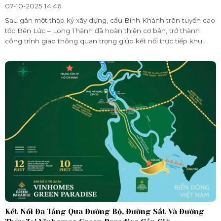
07-10-2025 14:46
Sau gần một thập kỷ xây dựng, cầu Bình Khánh trên tuyến cao
tốc Bến Lức – Long Thành đã hoàn thiện cơ bản, trở thành
công trình giao thông quan trọng giúp kết nối trực tiếp khu
Nam TP.HCM với huyện đảo Cần Giờ, nơi đặt đại dự án
Vinhomes Green Paradise Cần Giờ. Khi hoàn thiện toàn tuyến,
cây cầu này được kỳ vọng sẽ mở ra một giai đoạn phát triển mới
cho trục đô thị – du lịch ven biển TP.HCM.
Kết Nối Đa Tầng Qua Đường Bộ, Đường Sắt Và Đường