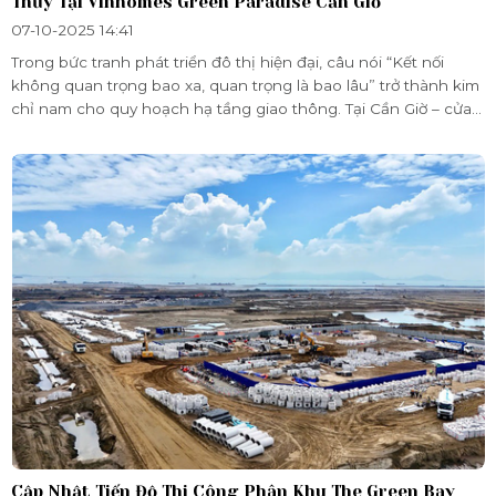
Thủy Tại Vinhomes Green Paradise Cần Giờ
07-10-2025 14:41
Trong bức tranh phát triển đô thị hiện đại, câu nói “Kết nối
không quan trọng bao xa, quan trọng là bao lâu” trở thành kim
chỉ nam cho quy hoạch hạ tầng giao thông. Tại Cần Giờ – cửa
ngõ phía Đông Nam TP.HCM, siêu dự án Vinhomes Green
Paradise kiến tạo một điểm đến nghỉ dưỡng – sinh thái mang
tầm quốc tế, và đặt nền móng cho hệ thống giao thông đa
tầng, đồng bộ, rút ngắn tối đa thời gian di chuyển
Cập Nhật Tiến Độ Thi Công Phân Khu The Green Bay