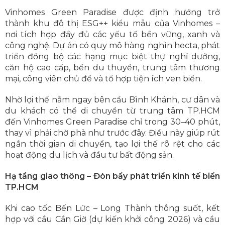
Vinhomes Green Paradise được định hướng trở
thành khu đô thị ESG++ kiểu mẫu của Vinhomes –
nơi tích hợp đầy đủ các yếu tố bền vững, xanh và
công nghệ. Dự án có quy mô hàng nghìn hecta, phát
triển đồng bộ các hạng mục biệt thự nghỉ dưỡng,
căn hộ cao cấp, bến du thuyền, trung tâm thương
mại, công viên chủ đề và tổ hợp tiện ích ven biển.
Nhờ lợi thế nằm ngay bên cầu Bình Khánh, cư dân và
du khách có thể di chuyển từ trung tâm TP.HCM
đến Vinhomes Green Paradise chỉ trong 30–40 phút,
thay vì phải chờ phà như trước đây. Điều này giúp rút
ngắn thời gian di chuyển, tạo lợi thế rõ rệt cho các
hoạt động du lịch và đầu tư bất động sản.
Hạ tầng giao thông – Đòn bẩy phát triển kinh tế biển
TP.HCM
Khi cao tốc Bến Lức – Long Thành thông suốt, kết
hợp với cầu Cần Giờ (dự kiến khởi công 2026) và cầu