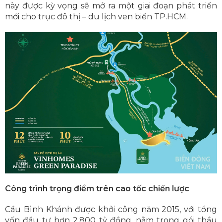
này được kỳ vọng sẽ mở ra một giai đoạn phát triển
mới cho trục đô thị – du lịch ven biển TP.HCM.
Công trình trọng điểm trên cao tốc chiến lược
Cầu Bình Khánh được khởi công năm 2015, với tổng
vốn đầu tư hơn 2.800 tỷ đồng, nằm trong gói thầu