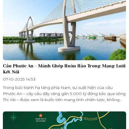
Cầu Phước An – Mảnh Ghép Hoàn Hảo Trong Mạng Lưới
Kết Nối
07-10-2025 14:53
Trong bức tranh hạ tầng phía Nam, sự xuất hiện của cầu
Phước An – cây cầu dây văng gần 5.000 tỷ đồng bắc qua sông
Thị Vải – được xem là bước tiến mang tính chiến lược, không
chỉ giúp hoàn thiện hệ thống giao thông khu vực Đông Nam
Bộ mà còn mở ra cánh cửa phát triển mới cho huyện Cần Giờ,
nơi tọa lạc của siêu đô thị sinh thái Vinhomes Green Paradise.