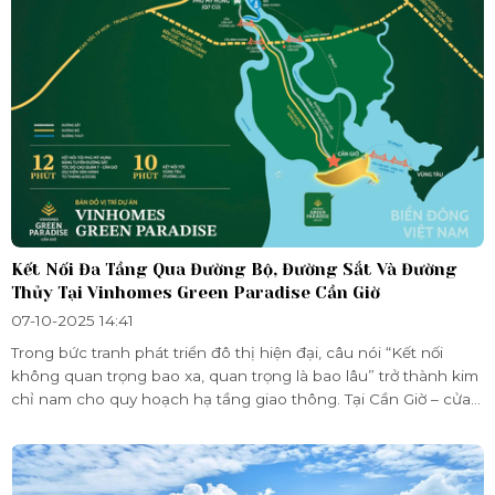
Kết Nối Đa Tầng Qua Đường Bộ, Đường Sắt Và Đường
Thủy Tại Vinhomes Green Paradise Cần Giờ
07-10-2025 14:41
Trong bức tranh phát triển đô thị hiện đại, câu nói “Kết nối
không quan trọng bao xa, quan trọng là bao lâu” trở thành kim
chỉ nam cho quy hoạch hạ tầng giao thông. Tại Cần Giờ – cửa
ngõ phía Đông Nam TP.HCM, siêu dự án Vinhomes Green
Paradise kiến tạo một điểm đến nghỉ dưỡng – sinh thái mang
tầm quốc tế, và đặt nền móng cho hệ thống giao thông đa
tầng, đồng bộ, rút ngắn tối đa thời gian di chuyển